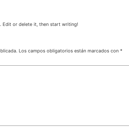
ATION
PUBLISHING
SAFARI
CLUB
CONTACT 
Edit or delete it, then start writing!
blicada.
Los campos obligatorios están marcados con
*